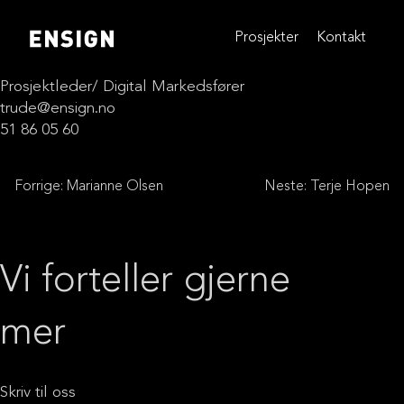
Skip
to
Prosjekter
Kontakt
content
Prosjektleder/ Digital Markedsfører
trude@ensign.no
51 86 05 60
Innleggsnavigasjon
Forrige:
Marianne Olsen
Neste:
Terje Hopen
Vi forteller gjerne
mer
Skriv til oss