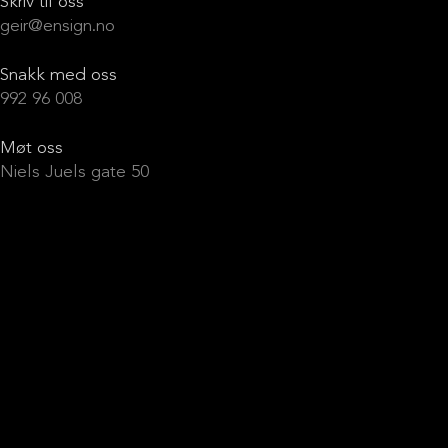
Skriv til oss
geir@ensign.no
Snakk med oss
992 96 008
Møt oss
Niels Juels gate 50