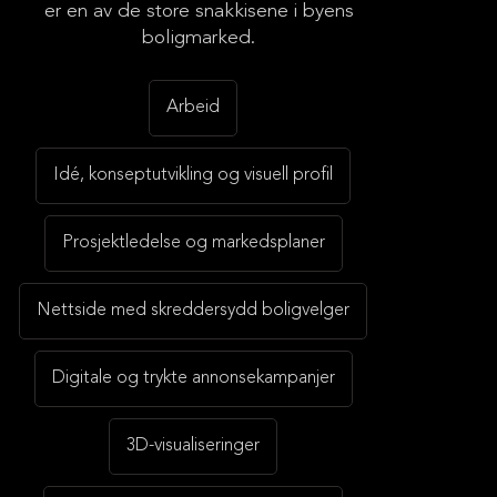
er en av de store snakkisene i byens
Byens mest fargerike
boligmarked.
boligprosjekt.
Arbeid
Idé, konseptutvikling og visuell profil
Prosjektledelse og markedsplaner
Nettside med skreddersydd boligvelger
Digitale og trykte annonsekampanjer
3D-visualiseringer