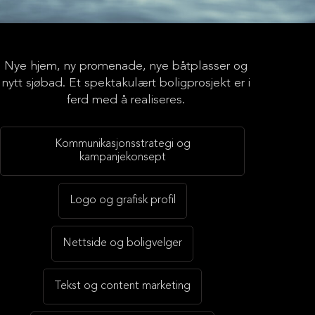
Nye hjem, ny promenade, nye båtplasser og
PYNTENESET
nytt sjøbad. Et spektakulært boligprosjekt er i
Din egen øy,
ferd med å realiseres.
midt i Stavangers havnebasseng
Kommunikasjonsstrategi og
kampanjekonsept
Logo og grafisk profil
Nettside og boligvelger
Tekst og content marketing