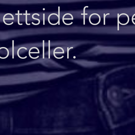
nettside for 
olceller.